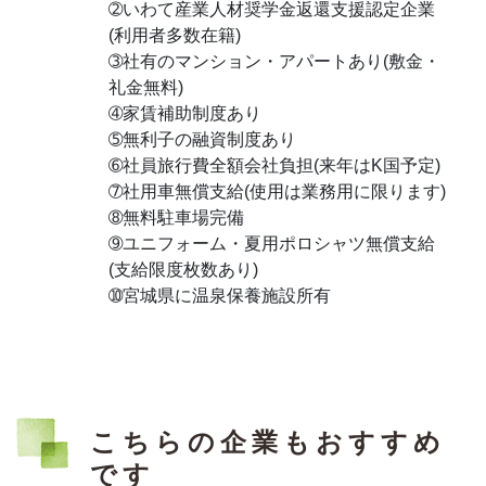
➁いわて産業人材奨学金返還支援認定企業
(利用者多数在籍)
➂社有のマンション・アパートあり(敷金・
礼金無料)
➃家賃補助制度あり
➄無利子の融資制度あり
➅社員旅行費全額会社負担(来年はK国予定)
➆社用車無償支給(使用は業務用に限ります)
➇無料駐車場完備
➈ユニフォーム・夏用ポロシャツ無償支給
(支給限度枚数あり)
➉宮城県に温泉保養施設所有
こちらの企業もおすすめ
です