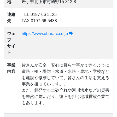
地
岩手県北上市村崎野15-312-8
連絡
TEL:0197-66-3125
先
FAX:0197-66-5438
ウェ
https://www.obara-c.co.jp
ブ
サイ
ト
事業
皆さんが安全・安心に暮らす事ができるように
内容
道路・橋・堤防・水道・水路・農地・学校など
を建設や修繕していて、皆さんの生活を支える
事業を担っています。。
また、頻発する土砂崩れや河川洪水などの災害
を未然に防いだり、復旧を担う地域貢献企業で
もあります。