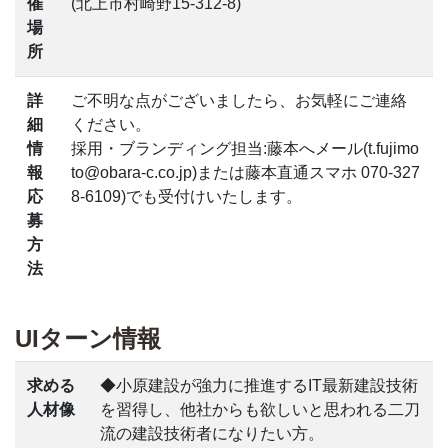
催
(北上市村崎野15-312-8)
場
所
詳
ご不明な点がございましたら、お気軽にご連絡
細
ください。
情
採用・ブランディング担当:藤本へメール(t.fujimo
報
to@obara-c.co.jp)または藤本直通スマホ 070-327
応
8-6109)でも受付けいたします。
募
方
法
UIターン情報
求める
◆小原建設が強力に推進するIT最新建設技術
人材像
を習得し、他社からも欲しいと思われる二刀
流の建設技術者になりたい方。