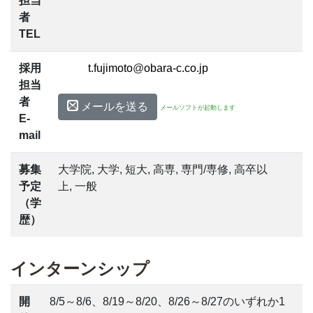
担当
者
TEL
採用
@
担当
者
メールを送る
メールソフトが起動します
E-
mail
募集
大学院, 大学, 短大, 高専, 専門/専修, 高卒以
予定
上, 一般
（学
歴）
インターンシップ
開
8/5～8/6、8/19～8/20、8/26～8/27のいずれか1