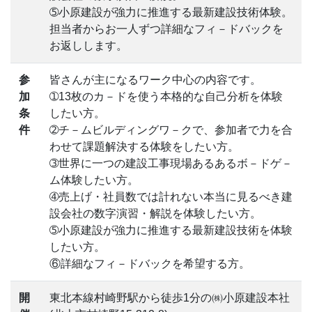
➄小原建設が強力に推進する最新建設技術体験。
担当者からお一人ずつ詳細なフィ－ドバックを
お返しします。
参
皆さんが主になるワーク中心の内容です。
加
➀13枚のカ－ドを使う本格的な自己分析を体験
条
したい方。
件
➁チ－ムビルディングワ－クで、参加者で力を合
わせて課題解決する体験をしたい方。
➂世界に一つの建設工事現場あるあるボ－ドゲ－
ム体験したい方。
➃売上げ・社員数では計れない本当に見るべき建
設会社の数字演習・解説を体験したい方。
➄小原建設が強力に推進する最新建設技術を体験
したい方。
⑥詳細なフィ－ドバックを希望する方。
開
東北本線村崎野駅から徒歩1分の㈱小原建設本社