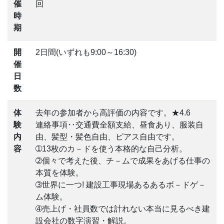
催
回
時
期
開
2日間(いずれも9:00～16:30)
催
日
数
体
去年の参加者から高評価の内容です。★4.6
験
連絡事項‥交通費全額支給、昼食あり、服装自
内
由、髪型・髪色自由、ピアス自由です。
容
➀13枚のカ－ドを使う本格的な自己分析。
➁個々で考えた後、チ－ムで成果をあげる仕事の
本質を体験。
➂世界に一つ! 建設工事現場あるあるボ－ドゲ－
ム体験。
➃売上げ・社員数では計れない本当に見るべき建
設会社の数字演習・解説。