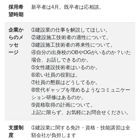
採用希
新卒者は4月。既卒者は応相談。
望時期
企業か
➀建設業の仕事を解説してほしい。
らのメ
②建設施工技術者の適性について。
ッセ
➂建設施工技術者の将来性について。
ージ
④自分の出身校のOBやOGがいるのか？いた
場合、お話しできるのか。
➄女性建設技術者はいるのか。
➅若い社員の役割は。
➆社員の懇親はどうしてるか。
➇世代ギャップを埋めるようなコミュニケー
ション研修はあるのか。
➈資格取得の計画について。
上記に限らず、お気軽にお問合せください。
支援制
➀建設業に関する免許・資格・技能講習は全
度
額会社が負担します