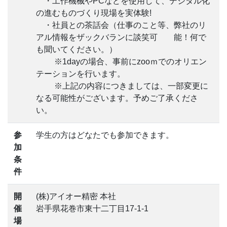
・工作機械やPCなどを使用して、デジタル化
の進むものづくり現場を実体験!
・社員との茶話会（仕事のこと等、弊社のリ
アル情報をザックバランに談笑可 能！何で
も聞いてください。）
※1dayの場合、事前にzooｍでのオリエン
テーションを行います。
※上記の内容につきましては、一部変更に
なる可能性がございます。予めご了承くださ
い。
参
学生の方はどなたでも参加できます。
加
条
件
開
(株)アイオー精密 本社
催
岩手県花巻市東十二丁目17-1-1
場