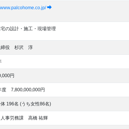
//www.palcohome.co.jp/
住宅の設計・施工・現場管理
取締役 杉沢 淳
年
0,000円
年度 7,800,000,000円
体 196名 (うち女性86名)
人事労務課 高橋 祐輝