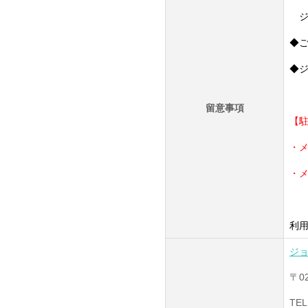
ジ
◆
◆
留意事項
【
・
・メ
利
ジ
〒0
TEL