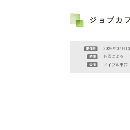
ジョブカ
2026年07月
開催日
各回による
時間
メイプル東館
会場