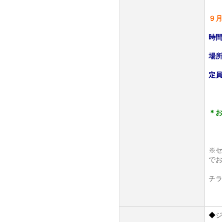
９月
時間
場
定員
＊
※
で
チ
◆