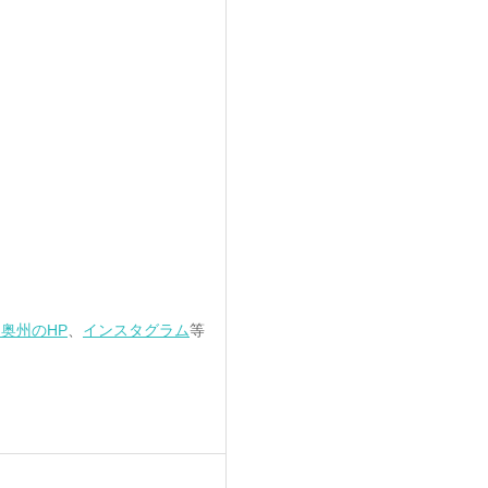
奥州のHP
、
インスタグラム
等