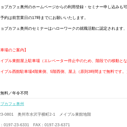
ョブカフェ奥州のホームページからの利用登録・セミナー申し込みも可
ご予約は前営業日の17時までにお願いいたします。
ジョブカフェ奥州のセミナーはハローワークの就職活動に認定されます
駐車場のご案内】
メイプル東館屋上駐車場（エレベーター停止中のため、階段での移動と
イプル西館駐車場4階東側、5階西側、屋上（原則3時間まで無料です。
用無料／年令不問
ョブカフェ奥州
23-0801 奥州市水沢字横町2-1 メイプル東館地階
：0197-23-6331 FAX：0197-23-6371