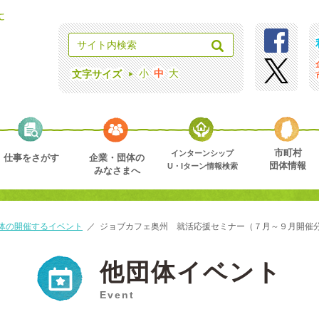
小
中
大
文字サイズ
市町村
インターンシップ
仕事をさがす
企業・団体の
団体情報
U・Iターン情報検索
みなさまへ
体の開催するイベント
／
ジョブカフェ奥州 就活応援セミナー（７月～９月開催
他団体イベント
Event