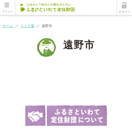
ホーム
／
リンク集
／
遠野市
遠野市