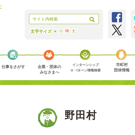
小
中
大
文字サイズ
市町村
インターンシップ
仕事をさがす
企業・団体の
団体情報
U・Iターン情報検索
みなさまへ
野田村