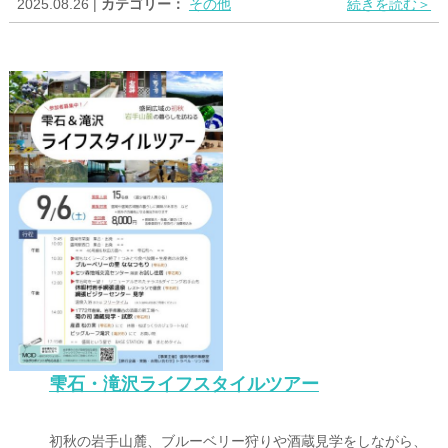
2025.08.26 |
カテゴリー：
その他
続きを読む＞
雫石・滝沢ライフスタイルツアー
初秋の岩手山麓、ブルーベリー狩りや酒蔵見学をしながら、