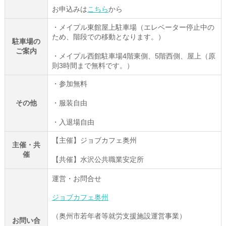
お申込みは
こちら
から
・メイプル東館屋上駐車場（エレベーター停止中の
ため、階段での移動となります。）
駐車場の
ご案内
・メイプル西館駐車場4階東側、5階西側、屋上（原
則3時間まで無料です。）
・参加無料
その他
・服装自由
・入退場自由
【主催】ジョブカフェ奥州
主催・共
催
【共催】水沢公共職業安定所
運営・お問合せ
ジョブカフェ奥州
（奥州市若年者等就労支援施設運営事業）
お問い合