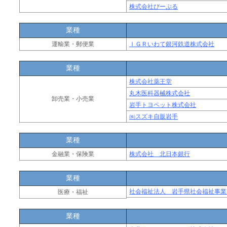
株式会社ぴーぷる
業種
運輸業・郵便業
ＩＧＲいわて銀河鉄道株式会社
業種
株式会社薬王堂
丸木医科器械株式会社
卸売業・小売業
岩手トヨペット株式会社
㈱スズキ自販岩手
業種
金融業・保険業
株式会社 北日本銀行
業種
社会福祉法人 岩手県社会福祉事業
医療・福祉
業種