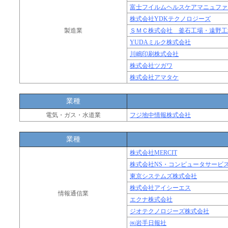
富士フイルムヘルスケアマニュファ
株式会社YDKテクノロジーズ
製造業
ＳＭＣ株式会社 釜石工場・遠野工
YUDAミルク株式会社
川嶋印刷株式会社
株式会社ツガワ
株式会社アマタケ
業種
電気・ガス・水道業
フジ地中情報株式会社
業種
株式会社MERCIT
株式会社NS・コンピュータサービ
東京システムズ株式会社
株式会社アイシーエス
情報通信業
エクナ株式会社
ジオテクノロジーズ株式会社
㈱岩手日報社