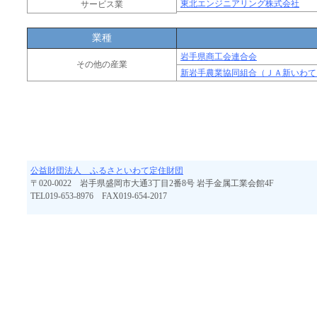
東北エンジニアリング株式会社
サービス業
業種
岩手県商工会連合会
その他の産業
新岩手農業協同組合（ＪＡ新いわて
公益財団法人 ふるさといわて定住財団
〒020-0022 岩手県盛岡市大通3丁目2番8号 岩手金属工業会館4F
TEL019-653-8976 FAX019-654-2017