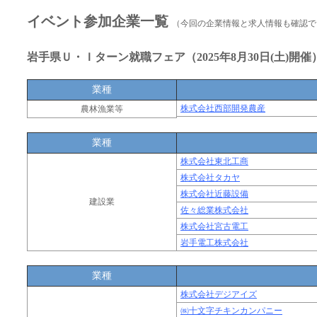
イベント参加企業一覧
（今回の企業情報と求人情報も確認で
岩手県Ｕ・Ｉターン就職フェア（2025年8月30日(土)開催
業種
株式会社西部開発農産
農林漁業等
業種
株式会社東北工商
株式会社タカヤ
株式会社近藤設備
建設業
佐々総業株式会社
株式会社宮古電工
岩手電工株式会社
業種
株式会社デジアイズ
㈱十文字チキンカンパニー