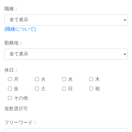
職種：
(職種について)
勤務地：
休日：
月
火
水
木
金
土
日
祝
その他
複数選択可
フリーワード：