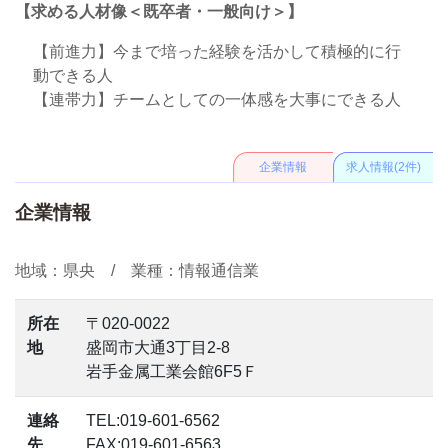
【求める人材像＜既卒者・一般向け＞】
【前進力】今まで培った経験を活かして積極的に行
動できる人
【連帯力】チームとしての一体感を大事にできる人
企業情報
求人情報(2件)
企業情報
地域：県央 / 業種：情報通信業
所在
〒020-0022
地
盛岡市大通3丁目2-8
岩手金属工業会館6F5Ｆ
連絡
TEL:019-601-6562
先
FAX:019-601-6563