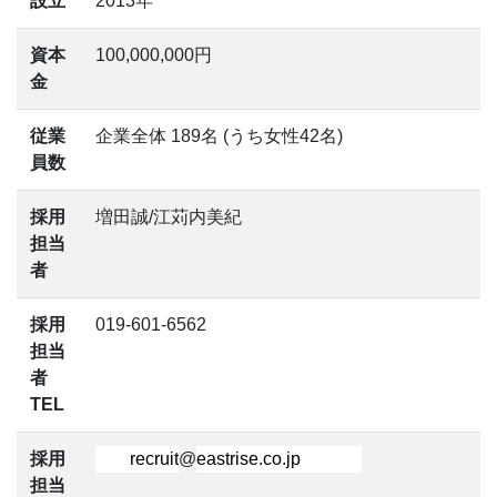
設立
2013年
資本
100,000,000円
金
従業
企業全体 189名 (うち女性42名)
員数
採用
増田誠/江苅内美紀
担当
者
採用
019-601-6562
担当
者
TEL
採用
@
担当