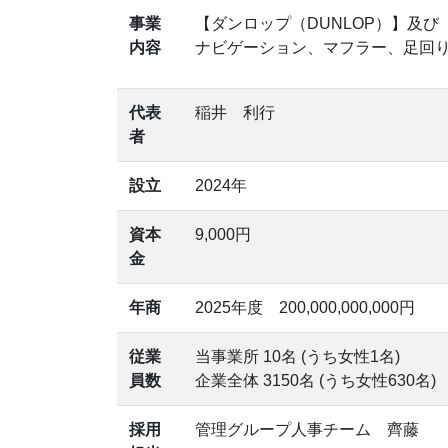
事業
【ダンロップ（DUNLOP）】及
内容
ナビゲーション、マフラー、足回
代表
稲井 利行
者
設立
2024年
資本
9,000円
金
年商
2025年度 200,000,000,000円
従業
当事業所 10名 (うち女性1名)
員数
企業全体 3150名 (うち女性630名)
採用
管理グループ人事チーム 齊藤