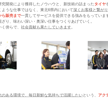
研究開発により獲得したノウハウと、新技術の詰まった
タイヤ
くような仕事ではなく、東北6県内において
深くお客様と繋がり
から販売まで
一貫してサービスを提供できる強みをもっていま
混ざり、味わい深い・奥深い仕事をつくりあげていく。
いく傍らで、
社会貢献も果たしていきます
。
化のある環境で、毎日新鮮な気持ちで活躍したい
という、
アク