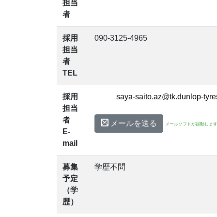
担当
者
採用
090-3125-4965
担当
者
TEL
採用
@
担当
者
メールを送る
メールソフトが起動しま
E-
mail
募集
学歴不問
予定
（学
歴）