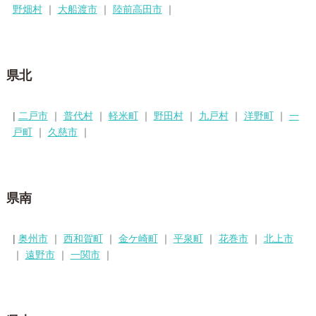
野畑村
｜
大船渡市
｜
陸前高田市
｜
県北
|
二戸市
｜
普代村
｜
軽米町
｜
野田村
｜
九戸村
｜
洋野町
｜
一
戸町
｜
久慈市
｜
県南
|
奥州市
｜
西和賀町
｜
金ケ崎町
｜
平泉町
｜
花巻市
｜
北上市
｜
遠野市
｜
一関市
｜