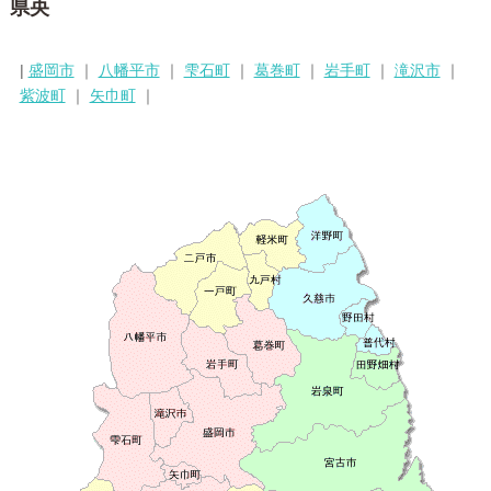
県央
|
盛岡市
｜
八幡平市
｜
雫石町
｜
葛巻町
｜
岩手町
｜
滝沢市
｜
紫波町
｜
矢巾町
｜